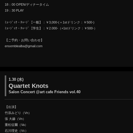
18：00 OPEN/ディナータイム
19：30 PLAY
ﾐｭｰｼﾞｯｸ・ﾁｬｰｼﾞ【一般】：￥3,000-(＋1stドリンク：￥500-)
ﾐｭｰｼﾞｯｸ・ﾁｬｰｼﾞ【学生】：￥2.000-（+1stドリンク：￥500-）
【ご予約・お問い合わせ】
ensemblealba@gmail.com
1.30 (水)
Quartet Knots
Salon Concert @art cafe Friends vol.40
【出演】
竹添みどり（Vn）
張 大赫（Vn）
重松征爾（Va）
石川理史（Vc）