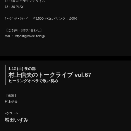
12：00 OPEN/ランチタイム
13：30 PLAY
ﾐｭｰｼﾞｯｸ・ﾁｬｰｼﾞ：￥3,500- (+1stドリンク：\500-)
【ご予約・お問い合わせ】
Mail ： vfpost@voice-field.jp
1.12 (土) 夜の部
村上信夫のトークライブ vol.67
ヒーリングオペラで歌い初め
【出演】
村上信夫
<ゲスト>
増田いずみ