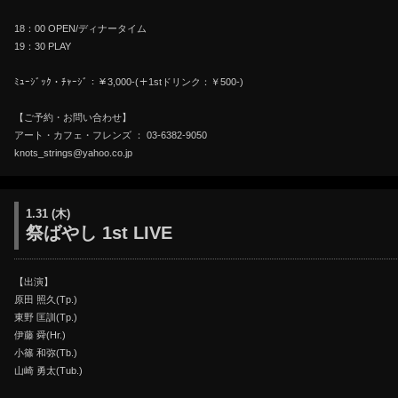
18：00 OPEN/ディナータイム
19：30 PLAY
ﾐｭｰｼﾞｯｸ・ﾁｬｰｼﾞ：￥3,000-(＋1stドリンク：￥500-)
【ご予約・お問い合わせ】
アート・カフェ・フレンズ ： 03-6382-9050
knots_strings@yahoo.co.jp
1.31 (木)
祭ばやし 1st LIVE
【出演】
原田 照久(Tp.)
東野 匡訓(Tp.)
伊藤 舜(Hr.)
小篠 和弥(Tb.)
山崎 勇太(Tub.)