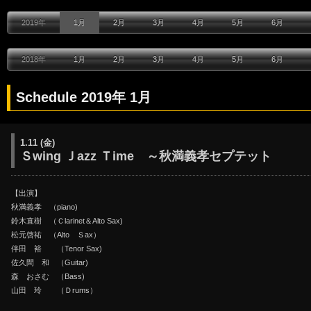
2019年
1月
2月
3月
4月
5月
6月
2018年
1月
2月
3月
4月
5月
6月
Schedule 2019年 1
1.11 (金)
Ｓwing Ｊazz Ｔime ～秋満義孝セプテット
【出演】
秋満義孝 （piano)
鈴木直樹 （Ｃlarinet＆Alto Sax)
松元啓祐 （Alto Ｓax）
伴田 裕 （Tenor Sax)
佐久間 和 （Guitar)
森 おさむ （Bass)
山田 玲 （Ｄrums）