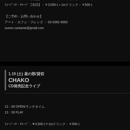
ﾐｭｰｼﾞｯｸ・ﾁｬｰｼﾞ【当日】：￥3,500-(＋1stドリンク：￥500-)
【ご予約・お問い合わせ】
アート・カフェ・フレンズ ： 03-6382-9050
suono.cantante@gmail.com
1.19 (土) 昼の部/貸切
CHAKO
CD発売記念ライブ
12：00 OPEN/ランチタイム
13：30 PLAY
ﾐｭｰｼﾞｯｸ・ﾁｬｰｼﾞ：￥4,500-(＋1stドリンク：￥500-)