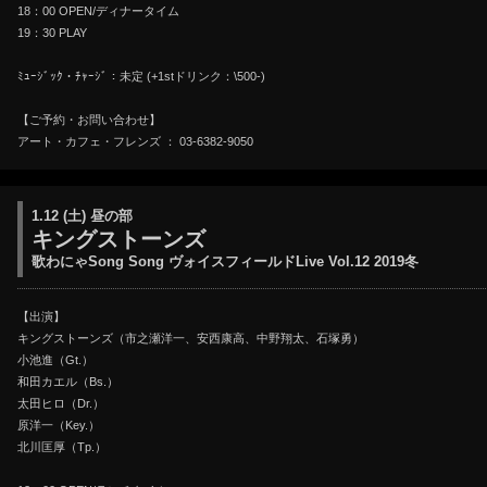
18：00 OPEN/ディナータイム
19：30 PLAY
ﾐｭｰｼﾞｯｸ・ﾁｬｰｼﾞ：未定 (+1stドリンク：\500-)
【ご予約・お問い合わせ】
アート・カフェ・フレンズ ： 03-6382-9050
1.12 (土) 昼の部
キングストーンズ
歌わにゃSong Song ヴォイスフィールドLive Vol.12 2019冬
【出演】
キングストーンズ（市之瀬洋一、安西康高、中野翔太、石塚勇）
小池進（Gt.）
和田カエル（Bs.）
太田ヒロ（Dr.）
原洋一（Key.）
北川匡厚（Tp.）