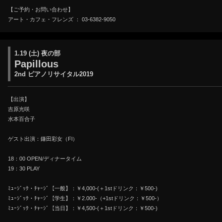
【ご予約・お問い合わせ】
アート・カフェ・フレンズ ： 03-6382-9050
1.19 (土) 夜の部
Papillous
2nd ピアノリサイタル2019
【出演】
吉原光咲
水本百合子
ゲスト出演：鎌田彩女（Fl）
18：00 OPEN/ディナータイム
19：30 PLAY
ﾐｭｰｼﾞｯｸ・ﾁｬｰｼﾞ【一般】：￥4,000-(＋1stドリンク：￥500-)
ﾐｭｰｼﾞｯｸ・ﾁｬｰｼﾞ【学生】：￥2.000-（+1stドリンク：￥500-）
ﾐｭｰｼﾞｯｸ・ﾁｬｰｼﾞ【当日】：￥4,500-(＋1stドリンク：￥500-)