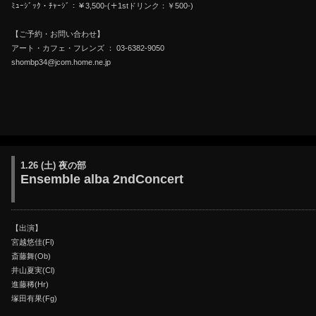
ﾐｭｰｼﾞｯｸ・ﾁｬｰｼﾞ：￥3,500-(＋1stドリンク：￥500-)
【ご予約・お問い合わせ】
アート・カフェ・フレンズ ： 03-6382-9050
shombp34@jcom.home.ne.jp
1.26 (土) 夜の部
Ensemble alba 2ndConcert
【出演】
宮越悠佳(Fl)
斎藤舞(Ob)
井山夏実(Cl)
進藤稀(Hr)
塚田有果(Fg)