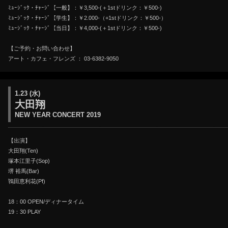
ﾐｭｰｼﾞｯｸ・ﾁｬｰｼﾞ【一般】：￥3,500-(＋1stドリンク：￥500-)
ﾐｭｰｼﾞｯｸ・ﾁｬｰｼﾞ【学生】：￥2.000-（+1stドリンク：￥500-）
ﾐｭｰｼﾞｯｸ・ﾁｬｰｼﾞ【当日】：￥4,000-(＋1stドリンク：￥500-)
【ご予約・お問い合わせ】
アート・カフェ・フレンズ ： 03-6382-9050
1.23 (水)
大田翔
NEW YEAR CONCERT 2019
【出演】
大田翔(Ten)
塚本江里子(Sop)
堺 裕馬(Bar)
鴇田恵利花(Pf)
18：00 OPEN/ディナータイム
19：30 PLAY