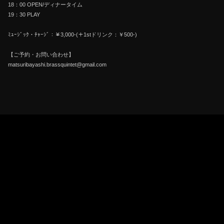
18：00 OPEN/ディナータイム
19：30 PLAY
ﾐｭｰｼﾞｯｸ・ﾁｬｰｼﾞ：￥3,000-(＋1stドリンク：￥500-)
【ご予約・お問い合わせ】
matsuribayashi.brassquintet@gmail.com